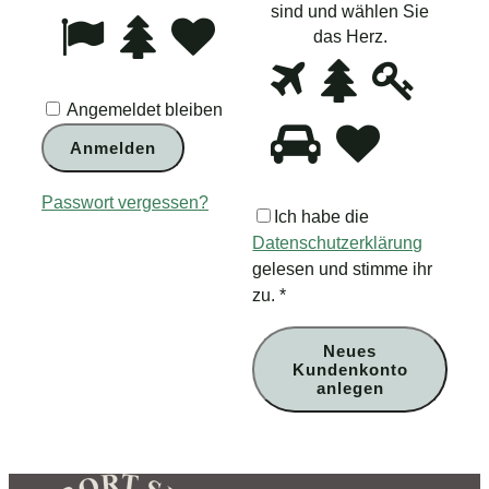
Sie,
sind und wählen Sie
3
4
5
dass
das Herz
.
Sie
Bitte
1
2
3
ein
beweis
Mensch
Angemeldet bleiben
Sie,
4
5
sind
dass
Anmelden
und
Sie
wählen
ein
Passwort vergessen?
Sie
Mensc
Ich habe die
den
sind
Datenschutzerklärung
Schlüssel.
und
gelesen und stimme ihr
wählen
zu.
*
Sie
das
Neues
Herz.
Kundenkonto
anlegen