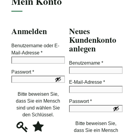
Mein Konto
Anmelden
Neues
Kundenkonto
anlegen
Benutzername oder E-
Erforderlich
Mail-Adresse
*
Erforderlich
Benutzername
*
Erforderlich
Passwort
*
Erforderlich
E-Mail-Adresse
*
Bitte beweisen Sie,
dass Sie ein Mensch
Erforderlich
Passwort
*
sind und wählen Sie
den Schlüssel
.
Bitte
1
2
Bitte beweisen Sie,
beweisen
dass Sie ein Mensch