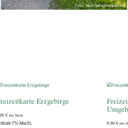
Foto: Nico Schimmelpfennig
reizeitkarte Erzgebirge
Freize
Umgeb
,00
€
inkl. MwSt.
nthält 7% MwSt.
8,90
€
inkl. 