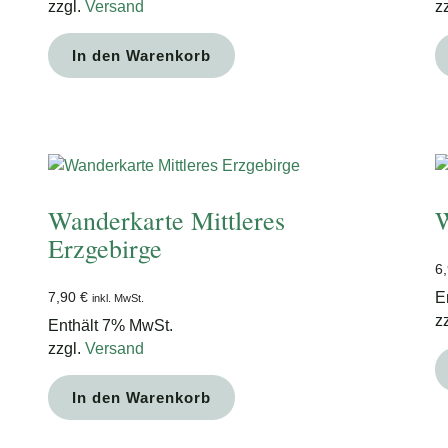
zzgl.
Versand
z
In den Warenkorb
Wanderkarte Mittleres
W
Erzgebirge
6
E
7,90
€
inkl. MwSt.
z
Enthält 7% MwSt.
zzgl.
Versand
In den Warenkorb