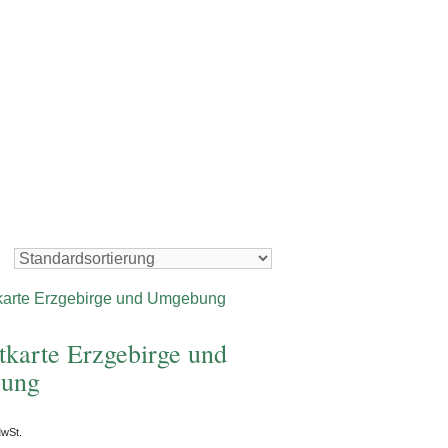
Foto: Nico Schimmelpfennig
itkarte Erzgebirge und
ung
MwSt.