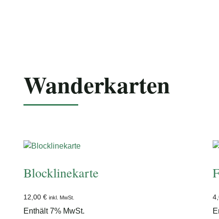
Foto: Nico Schimmelpfennig
Wanderkarten
Blocklinekarte
F
12,00
€
4
inkl. MwSt.
Enthält 7% MwSt.
E