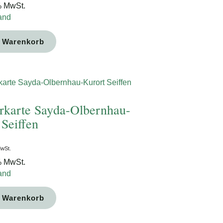
% MwSt.
and
n Warenkorb
karte Sayda-Olbernhau-
 Seiffen
MwSt.
% MwSt.
and
n Warenkorb