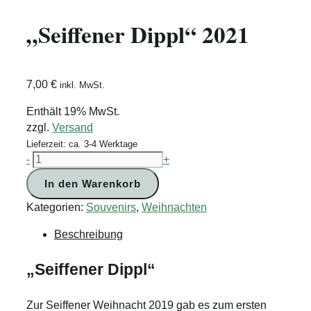
„Seiffener Dippl“ 2021
7,00
€
inkl. MwSt.
Enthält 19% MwSt.
zzgl.
Versand
Lieferzeit: ca. 3-4 Werktage
"Seiffener
-
+
Dippl"
In den Warenkorb
2021
Menge
Kategorien:
Souvenirs
,
Weihnachten
Beschreibung
„Seiffener Dippl“
Zur Seiffener Weihnacht 2019 gab es zum ersten