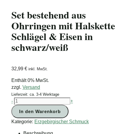
Set bestehend aus
Ohrringen mit Halskette
Schlägel & Eisen in
schwarz/weiß
32,99
€
inkl. MwSt.
Enthält 0% MwSt.
zzgl.
Versand
Lieferzeit: ca. 3-4 Werktage
Set
-
+
bestehend
In den Warenkorb
aus
Ohrringen
Kategorie:
Erzgebirgischer Schmuck
mit
Beschreibung